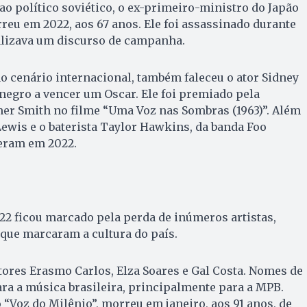
 ao político soviético, o ex-primeiro-ministro do Japão
eu em 2022, aos 67 anos. Ele foi assassinado durante
lizava um discurso de campanha.
 no cenário internacional, também faleceu o ator Sidney
 negro a vencer um Oscar. Ele foi premiado pela
 Smith no filme “Uma Voz nas Sombras (1963)”. Além
 Lewis e o baterista Taylor Hawkins, da banda Foo
eram em 2022.
022 ficou marcado pela perda de inúmeros artistas,
que marcaram a cultura do país.
res Erasmo Carlos, Elza Soares e Gal Costa. Nomes de
ra a música brasileira, principalmente para a MPB.
“Voz do Milênio”, morreu em janeiro, aos 91 anos, de