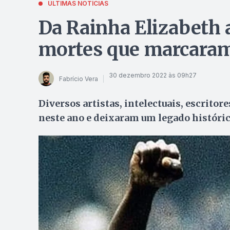
ÚLTIMAS NOTÍCIAS
Da Rainha Elizabeth a
mortes que marcara
30 dezembro 2022 às 09h27
Fabrício Vera
Diversos artistas, intelectuais, escrito
neste ano e deixaram um legado históri