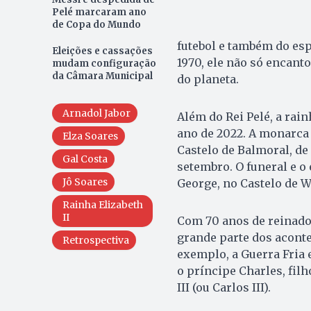
Pelé marcaram ano
de Copa do Mundo
futebol e também do esp
Eleições e cassações
1970, ele não só encant
mudam configuração
da Câmara Municipal
do planeta.
Arnadol Jabor
Além do Rei Pelé, a rain
ano de 2022. A monarca
Elza Soares
Castelo de Balmoral, de 
Gal Costa
setembro. O funeral e o
Jô Soares
George, no Castelo de W
Rainha Elizabeth
II
Com 70 anos de reinado
grande parte dos acont
Retrospectiva
exemplo, a Guerra Fria 
o príncipe Charles, filh
III (ou Carlos III).