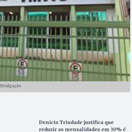
Divulgação
Denício Trindade justifica que
reduzir as mensalidades em 30% é