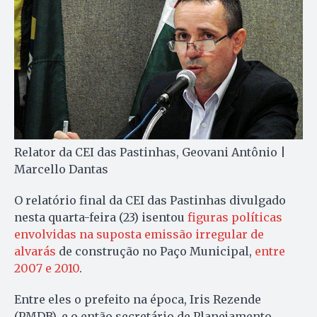
Relator da CEI das Pastinhas, Geovani Antônio |
Marcello Dantas
O relatório final da CEI das Pastinhas divulgado
nesta quarta-feira (23) isentou
figuras políticas
envolvidas na suposta emissão irregular de
alvarás
de construção no Paço Municipal,
entre
2007 e 2010
.
Entre eles o prefeito na época, Iris Rezende
(PMDB), e o então secretário de Planejamento,