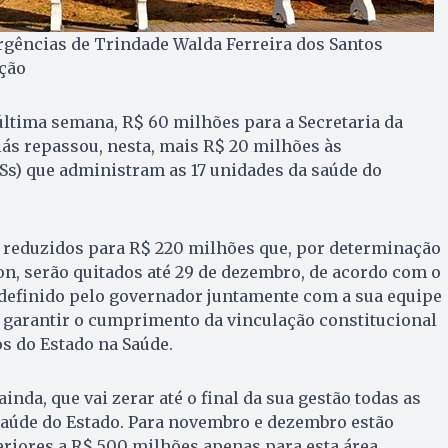
rgências de Trindade Walda Ferreira dos Santos
ação
última semana, R$ 60 milhões para a Secretaria da
ás repassou, nesta, mais R$ 20 milhões às
Ss) que administram as 17 unidades da saúde do
m reduzidos para R$ 220 milhões que, por determinação
on, serão quitados até 29 de dezembro, de acordo com o
 definido pelo governador juntamente com a sua equipe
 garantir o cumprimento da vinculação constitucional
s do Estado na Saúde.
inda, que vai zerar até o final da sua gestão todas as
saúde do Estado. Para novembro e dezembro estão
riores a R$ 500 milhões apenas para esta área.