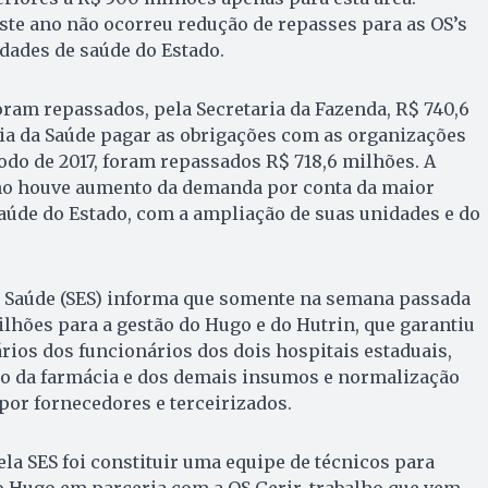
te ano não ocorreu redução de repasses para as OS’s
dades de saúde do Estado.
oram repassados, pela Secretaria da Fazenda, R$ 740,6
ia da Saúde pagar as obrigações com as organizações
do de 2017, foram repassados R$ 718,6 milhões. A
ano houve aumento da demanda por conta da maior
saúde do Estado, com a ampliação de suas unidades e do
de Saúde (SES) informa que somente na semana passada
milhões para a gestão do Hugo e do Hutrin, que garantiu
rios dos funcionários dos dois hospitais estaduais,
o da farmácia e dos demais insumos e normalização
por fornecedores e terceirizados.
la SES foi constituir uma equipe de técnicos para
 Hugo em parceria com a OS Gerir, trabalho que vem