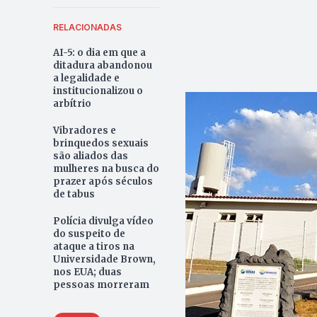
RELACIONADAS
AI-5: o dia em que a
ditadura abandonou
a legalidade e
institucionalizou o
arbítrio
Vibradores e
brinquedos sexuais
são aliados das
mulheres na busca do
prazer após séculos
de tabus
Polícia divulga vídeo
do suspeito de
ataque a tiros na
Universidade Brown,
nos EUA; duas
pessoas morreram