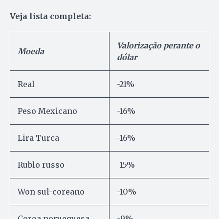
Veja lista completa:
Valorização perante o
Moeda
dólar
Real
-21%
Peso Mexicano
-16%
Lira Turca
-16%
Rublo russo
-15%
Won sul-coreano
-10%
Coroa norueguesa
-9%