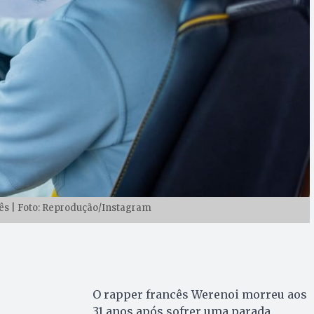
ês | Foto: Reprodução/Instagram
O rapper francês Werenoi morreu aos
31 anos após sofrer uma parada