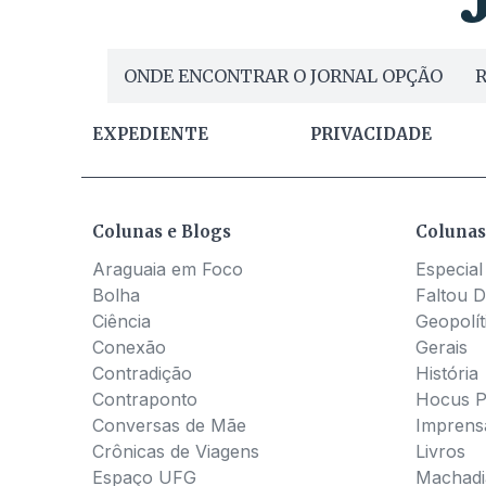
ONDE ENCONTRAR O JORNAL OPÇÃO
R
EXPEDIENTE
PRIVACIDADE
Colunas e Blogs
Colunas
Araguaia em Foco
Especial
Bolha
Faltou D
Ciência
Geopolít
Conexão
Gerais
Contradição
História
Contraponto
Hocus 
Conversas de Mãe
Imprens
Crônicas de Viagens
Livros
Espaço UFG
Machadia