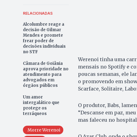
RELACIONADAS
Alcolumbre reage a
decisão de Gilmar
Mendes e promete
frear poder de
decisões individuais
no STF
Werenoi tinha uma carr
Câmara de Goiânia
mensais no Spotify e c
aprova prioridade no
poucas semanas, ele lan
atendimento para
advogados em
o promovendo em shows 
órgãos públicos
Scarface, Solitaire, Lab
Um amor
intergalático que
O produtor, Babs, lamen
protege os
“Descanse em paz, meu i
terráqueos
mas faleceu no hospital
Morre Werenoi
O Azar Club, onde o sho