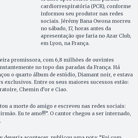
cardiorrespiratória (PCR), conforme
informou seu produtor nas redes
sociais. Jérémy Bana Owona morreu
no sábado, 17, horas antes da
apresentação que faria no Azar Club,
em Lyon, na França.
eira promissora, com 6,8 milhões de ouvintes
onstantemente no topo das paradas da França. Há
çou o quarto álbum de estúdio, Diamant noir, e estava
exclusivos. Entre os seus maiores sucessos estão:
oratoire, Chemin d’or e Ciao.
tou a morte do amigo e escreveu nas redes sociais:
rmão. Eu te amo!!!”. O cantor chegou a ser internado,
.
w deveria acontecer, publicou uma nota: “Foi com