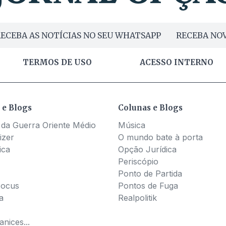
ECEBA AS NOTÍCIAS NO SEU WHATSAPP
RECEBA NOV
TERMOS DE USO
ACESSO INTERNO
 e Blogs
Colunas e Blogs
 da Guerra Oriente Médio
Música
izer
O mundo bate à porta
ica
Opção Jurídica
Periscópio
Ponto de Partida
Pocus
Pontos de Fuga
a
Realpolitik
nices...