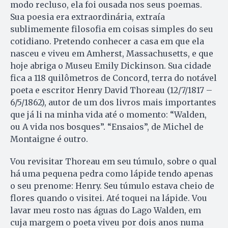
modo recluso, ela foi ousada nos seus poemas.
Sua poesia era extraordinária, extraía
sublimemente filosofia em coisas simples do seu
cotidiano. Pretendo conhecer a casa em que ela
nasceu e viveu em Amherst, Massachusetts, e que
hoje abriga o Museu Emily Dickinson. Sua cidade
fica a 118 quilômetros de Concord, terra do notável
poeta e escritor Henry David Thoreau (12/7/1817 –
6/5/1862), autor de um dos livros mais importantes
que já li na minha vida até o momento: “Walden,
ou A vida nos bosques”. “Ensaios”, de Michel de
Montaigne é outro.
Vou revisitar Thoreau em seu túmulo, sobre o qual
há uma pequena pedra como lápide tendo apenas
o seu prenome: Henry. Seu túmulo estava cheio de
flores quando o visitei. Até toquei na lápide. Vou
lavar meu rosto nas águas do Lago Walden, em
cuja margem o poeta viveu por dois anos numa