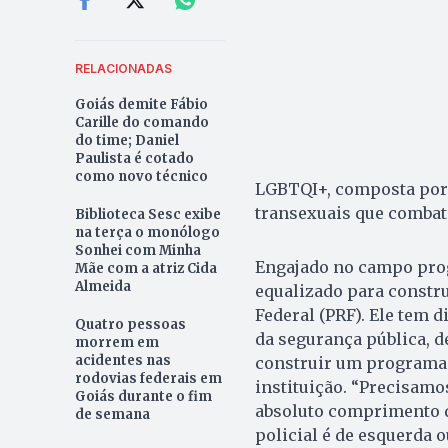
RELACIONADAS
Goiás demite Fábio
Carille do comando
do time; Daniel
Paulista é cotado
como novo técnico
LGBTQI+, composta por po
transexuais que combat
Biblioteca Sesc exibe
na terça o monólogo
Sonhei com Minha
Engajado no campo prog
Mãe com a atriz Cida
Almeida
equalizado para constru
Federal (PRF). Ele tem 
Quatro pessoas
da segurança pública, d
morrem em
acidentes nas
construir um programa q
rodovias federais em
instituição. “Precisamo
Goiás durante o fim
absoluto comprimento da
de semana
policial é de esquerda o