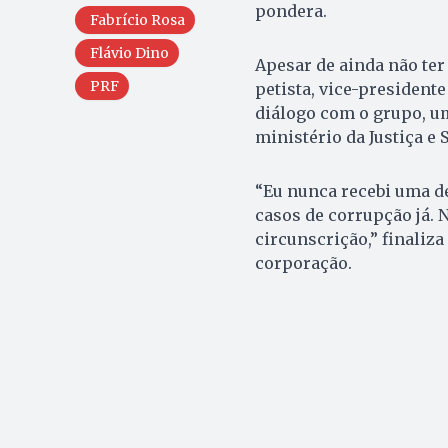
pondera.
Fabrício Rosa
Flávio Dino
Apesar de ainda não te
PRF
petista, vice-president
diálogo com o grupo, um
ministério da Justiça e 
“Eu nunca recebi uma de
casos de corrupção já. 
circunscrição,” finaliz
corporação.