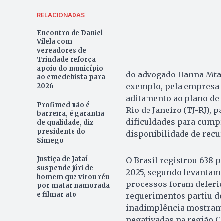
RELACIONADAS
Encontro de Daniel
Vilela com
vereadores de
Trindade reforça
apoio do município
do advogado Hanna Mtani
ao emedebista para
exemplo, pela empresa 
2026
aditamento ao plano de 
Profimed não é
Rio de Janeiro (TJ-RJ), 
barreira, é garantia
dificuldades para cumpr
de qualidade, diz
presidente do
disponibilidade de recu
Simego
Justiça de Jataí
O Brasil registrou 638 p
suspende júri de
2025, segundo levantam
homem que virou réu
processos foram deferid
por matar namorada
e filmar ato
requerimentos partiu d
inadimplência mostram 
negativadas na região 