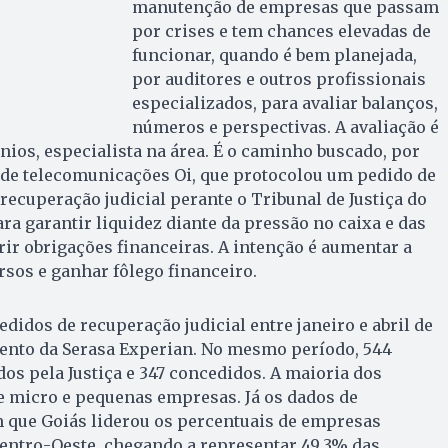
manutenção de empresas que passam
por crises e tem chances elevadas de
funcionar, quando é bem planejada,
por auditores e outros profissionais
especializados, para avaliar balanços,
números e perspectivas. A avaliação é
os, especialista na área. É o caminho buscado, por
de telecomunicações Oi, que protocolou um pedido de
recuperação judicial perante o Tribunal de Justiça do
para garantir liquidez diante da pressão no caixa e das
ir obrigações financeiras. A intenção é aumentar a
rsos e ganhar fôlego financeiro.
edidos de recuperação judicial entre janeiro e abril de
ento da Serasa Experian. No mesmo período, 544
os pela Justiça e 347 concedidos. A maioria dos
e micro e pequenas empresas. Já os dados de
que Goiás liderou os percentuais de empresas
Centro-Oeste, chegando a representar 49,3% das