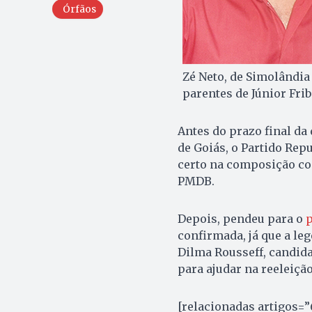
Órfãos
Zé Neto, de Simolândia 
parentes de Júnior Fri
Antes do prazo final da
de Goiás, o Partido Rep
certo na composição com
PMDB.
Depois, pendeu para o
p
confirmada, já que a le
Dilma Rousseff, candida
para ajudar na reeleiçã
[relacionadas artigos=”