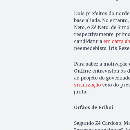
Dois prefeitos do nordes
base aliada. No entanto
Neto, o Zé Neto, de Sim
respectivamente, primo 
candidatura
em carta ab
peemedebista, Iris Reze
Para saber a motivação 
Online
entrevistou os 
ao projeto do governado
sinalização
veio do pres
junho.
Órfãos de Friboi
Segundo Zé Cardoso, Mar
“merece se reeleger”. An