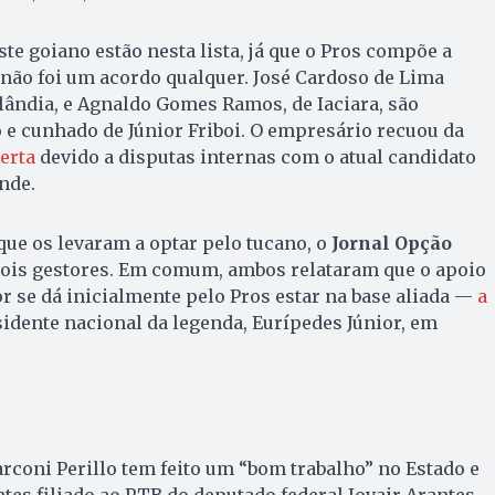
te goiano estão nesta lista, já que o Pros compõe a
, não foi um acordo qualquer. José Cardoso de Lima
olândia, e Agnaldo Gomes Ramos, de Iaciara, são
e cunhado de Júnior Friboi. O empresário recuou da
erta
devido a disputas internas com o atual candidato
nde.
que os levaram a optar pelo tucano, o
Jornal Opção
dois gestores. Em comum, ambos relataram que o apoio
r se dá inicialmente pelo Pros estar na base aliada —
a
idente nacional da legenda, Eurípedes Júnior, em
coni Perillo tem feito um “bom trabalho” no Estado e
tes filiado ao PTB do deputado federal Jovair Arantes,