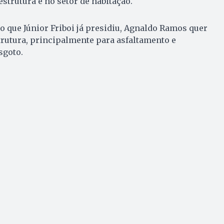
strutura e no setor de habitação.
do que Júnior Friboi já presidiu, Agnaldo Ramos quer
trutura, principalmente para asfaltamento e
sgoto.