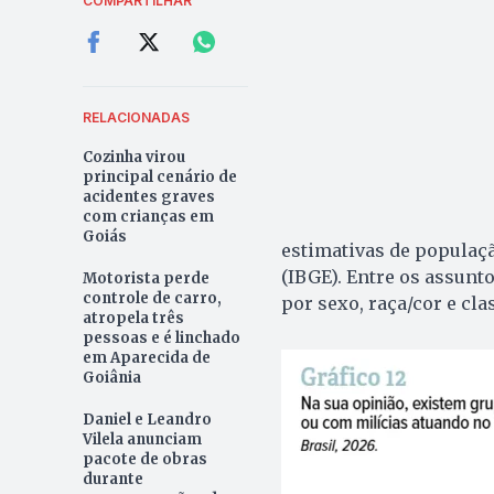
COMPARTILHAR
RELACIONADAS
Cozinha virou
principal cenário de
acidentes graves
com crianças em
Goiás
estimativas de população
(IBGE). Entre os assunto
Motorista perde
controle de carro,
por sexo, raça/cor e cla
atropela três
pessoas e é linchado
em Aparecida de
Goiânia
Daniel e Leandro
Vilela anunciam
pacote de obras
durante