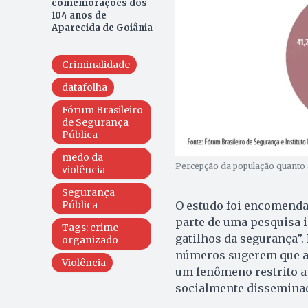
comemorações dos
104 anos de
Aparecida de Goiânia
Criminalidade
datafolha
Fórum Brasileiro
de Segurança
Pública
medo da
Percepção da população quanto 
violência
Segurança
O estudo foi encomendad
Pública
parte de uma pesquisa i
Tags: crime
gatilhos da segurança”.
organizado
números sugerem que a 
Violência
um fenômeno restrito a
socialmente dissemina