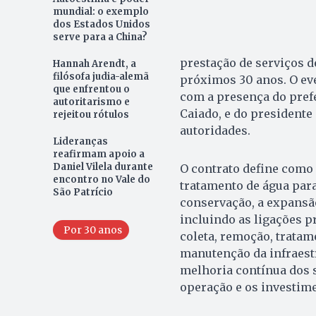
mundial: o exemplo
dos Estados Unidos
serve para a China?
prestação de serviços d
Hannah Arendt, a
filósofa judia-alemã
próximos 30 anos. O eve
que enfrentou o
com a presença do prefe
autoritarismo e
Caiado, e do presidente 
rejeitou rótulos
autoridades.
Lideranças
reafirmam apoio a
Daniel Vilela durante
O contrato define como 
encontro no Vale do
tratamento de água para
São Patrício
conservação, a expansã
incluindo as ligações p
Por 30 anos
coleta, remoção, tratam
manutenção da infraestr
melhoria contínua dos s
operação e os investim