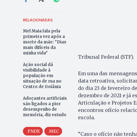
RELACIONADAS
Mel Maia fala pela
primeira vez após a
morte da mãe: "Dias
mais difíceis da
minha vida"
Tribunal Federal (STF).
Ação social dá
visibilidade à
Em uma das mensagens, 
população em
data retroativa, solicit
situação de rua no
Centro de Goiânia
do dia 23 de fevereiro d
dezembro de 2021 e já e
Adoçantes artificiais
Articulação e Projetos 
são ligados a pior
desempenho de
encontrou ofício relac
memória, diz estudo
escola.
FNDE
MEC
“Caso o ofício não tenh