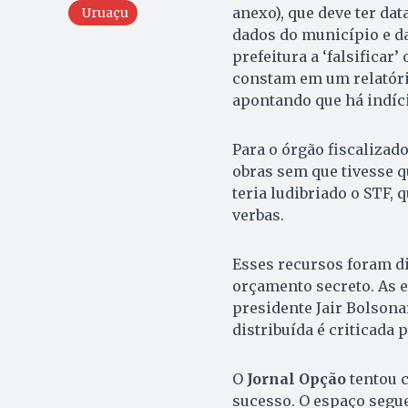
anexo), que deve ter da
Uruaçu
dados do município e da
prefeitura a ‘falsificar
constam em um relatóri
apontando que há indíc
Para o órgão fiscaliza
obras sem que tivesse q
teria ludibriado o STF, 
verbas.
Esses recursos foram d
orçamento secreto. As e
presidente Jair Bolsona
distribuída é criticada 
O
Jornal Opção
tentou c
sucesso. O espaço segue