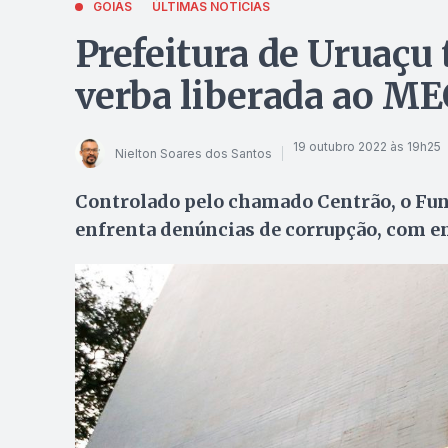
GOIÁS
ÚLTIMAS NOTÍCIAS
Prefeitura de Uruaçu 
verba liberada ao ME
19 outubro 2022 às 19h25
Nielton Soares dos Santos
Controlado pelo chamado Centrão, o Fu
enfrenta denúncias de corrupção, com e