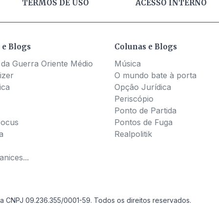
TERMOS DE USO
ACESSO INTERNO
 e Blogs
Colunas e Blogs
 da Guerra Oriente Médio
Música
izer
O mundo bate à porta
ica
Opção Jurídica
Periscópio
Ponto de Partida
Pocus
Pontos de Fuga
a
Realpolitik
nices...
a CNPJ 09.236.355/0001-59. Todos os direitos reservados.