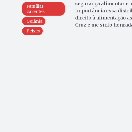
segurança alimentar e,
Famílias
importância essa distri
carentes
direito à alimentação a
Goiânia
Cruz e me sinto honrada
Peixes