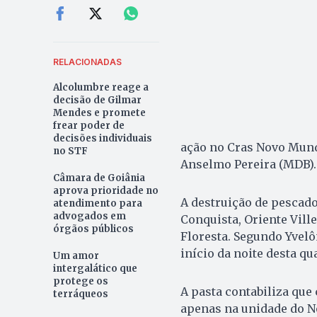
RELACIONADAS
Alcolumbre reage a
decisão de Gilmar
Mendes e promete
frear poder de
decisões individuais
ação no Cras Novo Mundo
no STF
Anselmo Pereira (MDB).
Câmara de Goiânia
aprova prioridade no
A destruição de pescad
atendimento para
advogados em
Conquista, Oriente Ville
órgãos públicos
Floresta. Segundo Yvelô
início da noite desta qua
Um amor
intergalático que
protege os
A pasta contabiliza que
terráqueos
apenas na unidade do N