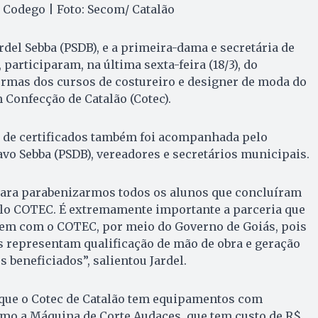
 Codego | Foto: Secom/ Catalão
ardel Sebba (PSDB), e a primeira-dama e secretária de
 participaram, na última sexta-feira (18/3), do
urmas dos cursos de costureiro e designer de moda do
Confecção de Catalão (Cotec).
a de certificados também foi acompanhada pelo
vo Sebba (PSDB), vereadores e secretários municipais.
 para parabenizarmos todos os alunos que concluíram
elo COTEC. É extremamente importante a parceria que
 tem com o COTEC, por meio do Governo de Goiás, pois
s representam qualificação de mão de obra e geração
s beneficiados”, salientou Jardel.
que o Cotec de Catalão tem equipamentos com
omo a Máquina de Corte Audaces, que tem custo de R$