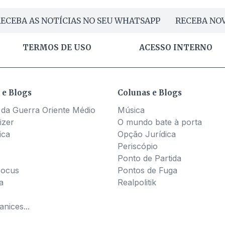
ECEBA AS NOTÍCIAS NO SEU WHATSAPP
RECEBA NOV
TERMOS DE USO
ACESSO INTERNO
 e Blogs
Colunas e Blogs
 da Guerra Oriente Médio
Música
izer
O mundo bate à porta
ica
Opção Jurídica
Periscópio
Ponto de Partida
Pocus
Pontos de Fuga
a
Realpolitik
nices...