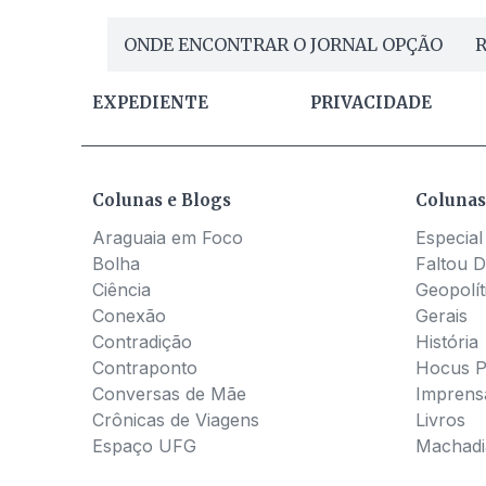
ONDE ENCONTRAR O JORNAL OPÇÃO
R
EXPEDIENTE
PRIVACIDADE
Colunas e Blogs
Colunas
Araguaia em Foco
Especial
Bolha
Faltou D
Ciência
Geopolít
Conexão
Gerais
Contradição
História
Contraponto
Hocus 
Conversas de Mãe
Imprens
Crônicas de Viagens
Livros
Espaço UFG
Machadia