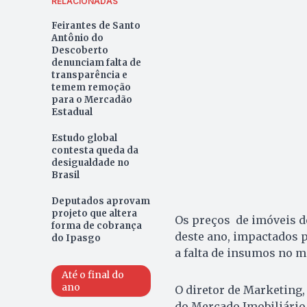
RELACIONADAS
Feirantes de Santo
Antônio do
Descoberto
denunciam falta de
transparência e
temem remoção
para o Mercadão
Estadual
Estudo global
contesta queda da
desigualdade no
Brasil
Deputados aprovam
projeto que altera
Os preços de imóveis de
forma de cobrança
deste ano, impactados 
do Ipasgo
a falta de insumos no 
Até o final do
ano
O diretor de Marketing
do Mercado Imobiliário