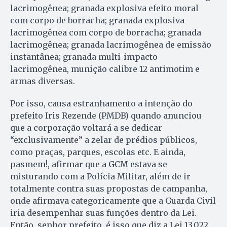
lacrimogênea; granada explosiva efeito moral
com corpo de borracha; granada explosiva
lacrimogênea com corpo de borracha; granada
lacrimogênea; granada lacrimogênea de emissão
instantânea; granada multi-impacto
lacrimogênea, munição calibre 12 antimotim e
armas diversas.
Por isso, causa estranhamento a intenção do
prefeito Iris Rezende (PMDB) quando anunciou
que a corporação voltará a se dedicar
“exclusivamente” a zelar de prédios públicos,
como praças, parques, escolas etc. E ainda,
pasmem!, afirmar que a GCM estava se
misturando com a Polícia Militar, além de ir
totalmente contra suas propostas de campanha,
onde afirmava categoricamente que a Guarda Civil
iria desempenhar suas funções dentro da Lei.
Então, senhor prefeito, é isso que diz a Lei 13.022