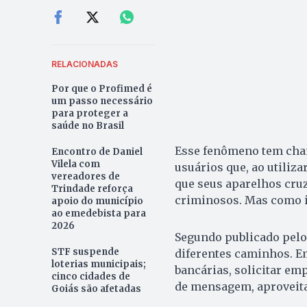
RELACIONADAS
Por que o Profimed é
um passo necessário
para proteger a
saúde no Brasil
Esse fenômeno tem cham
Encontro de Daniel
Vilela com
usuários que, ao utiliz
vereadores de
que seus aparelhos cru
Trindade reforça
criminosos. Mas como i
apoio do município
ao emedebista para
2026
Segundo publicado pel
STF suspende
diferentes caminhos. E
loterias municipais;
bancárias, solicitar em
cinco cidades de
de mensagem, aproveita
Goiás são afetadas