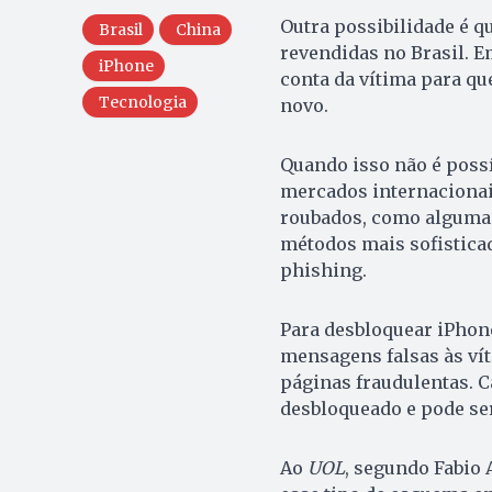
Outra possibilidade é q
Brasil
China
revendidas no Brasil. E
iPhone
conta da vítima para qu
Tecnologia
novo.
Quando isso não é poss
mercados internacionai
roubados, como algumas 
métodos mais sofistica
phishing.
Para desbloquear iPhon
mensagens falsas às vít
páginas fraudulentas. C
desbloqueado e pode se
Ao
UOL
, segundo Fabio 