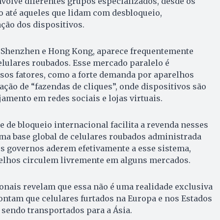
volve diferentes grupos especializados, desde os
o até aqueles que lidam com desbloqueio,
ão dos dispositivos.
 Shenzhen e Hong Kong, aparece frequentemente
elulares roubados. Esse mercado paralelo é
sos fatores, como a forte demanda por aparelhos
ação de “fazendas de cliques”, onde dispositivos são
amento em redes sociais e lojas virtuais.
e de bloqueio internacional facilita a revenda nesses
ma base global de celulares roubados administrada
s governos aderem efetivamente a esse sistema,
elhos circulem livremente em alguns mercados.
onais revelam que essa não é uma realidade exclusiva
pontam que celulares furtados na Europa e nos Estados
endo transportados para a Ásia.