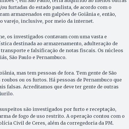
ilhões -, em São Paulo, teria adquirido ao menos outras
/ou furtadas do estado paulista, de acordo com o
eram armazenados em galpões de Goiânia e, então,
 varejo, inclusive, por meio da internet.
ime, os investigados contavam com uma vasta e
ística destinada ao armazenamento, adulteração de
transporte e falsificação de notas fiscais. Os núcleos
ás, São Paulo e Pernambuco.
iânia, mas tem pessoas de fora. Tem gente de São
s roubos ou os furtos. Há pessoas de Pernambuco que
is falsas. Acreditamos que deve ter gente de outras
urilo.
suspeitos são investigados por furto e receptação,
 arma de fogo de uso restrito. A operação contou com o
lícia Civil de Ceres, além da corregedoria da PM.