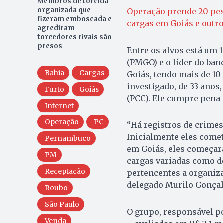
Membros de torcida
organizada que
Operação prende 20 pes
fizeram emboscada e
cargas em Goiás e outro
agrediram
torcedores rivais são
presos
Entre os alvos está um 1
(PMGO) e o líder do ban
Bahia
Cargas
Goiás, tendo mais de 10
investigado, de 33 anos
Furto
Goiás
(PCC). Ele cumpre pena 
Internet
Operação
PC
“Há registros de crimes
Inicialmente eles come
Pernambuco
em Goiás, eles começar
PM
cargas variadas como de
Receptação
pertencentes a organiza
delegado Murilo Gonçal
Roubo
São Paulo
O grupo, responsável po
Venda