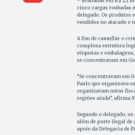
– avaliadas em R$ 2,1 m
cinco cargas roubadas e
delegado. Os produtos 
vendidos no atacado e no
A fim de camuflar o cr
complexa estrutura log
etiquetas e embalagens, 
se concentravam em Goi
“Se concentravam em Go
Paulo que organizava o
organizavam notas fisca
regiões ainda”, afirma M
Segundo o delegado, os 
além de porte ilegal de
apoio da Delegacia de Po