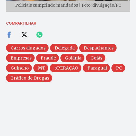
Policiais cumprindo mandados | Foto: divulgação/PC
COMPARTILHAR
Carros alugados
Delegada
Despachantes
Empresas
Fraude
Goiânia
Goiás
Guincho
MT
oPERAÇÃO
Paraguai
PC
Tráfico de Drogas