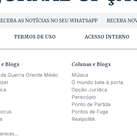
ECEBA AS NOTÍCIAS NO SEU WHATSAPP
RECEBA NOV
TERMOS DE USO
ACESSO INTERNO
 e Blogs
Colunas e Blogs
 da Guerra Oriente Médio
Música
izer
O mundo bate à porta
ica
Opção Jurídica
Periscópio
Ponto de Partida
Pocus
Pontos de Fuga
a
Realpolitik
nices...