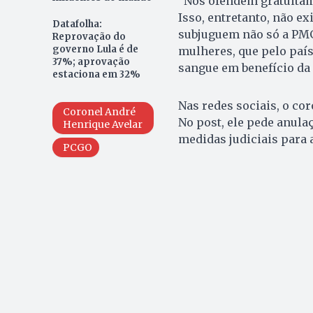
“Nos ofendem gratuitam
Isso, entretanto, não e
Datafolha:
subjuguem não só a PMG
Reprovação do
governo Lula é de
mulheres, que pelo país
37%; aprovação
sangue em benefício da
estaciona em 32%
Nas redes sociais, o co
Coronel André
No post, ele pede anula
Henrique Avelar
medidas judiciais para 
PCGO