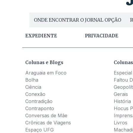
ONDE ENCONTRAR O JORNAL OPÇÃO
R
EXPEDIENTE
PRIVACIDADE
Colunas e Blogs
Colunas
Araguaia em Foco
Especial
Bolha
Faltou D
Ciência
Geopolít
Conexão
Gerais
Contradição
História
Contraponto
Hocus 
Conversas de Mãe
Imprens
Crônicas de Viagens
Livros
Espaço UFG
Machadia