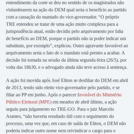
entendimento da corte se deu no sentido de os magistrados não
vislumbrarem na ação do DEM qual seria o benefício ao partido
com a cassação do mantado do vice-governador. “O próprio
TRE entendeu se tratar de uma ação muito complexa para a
jurisprudência atual, então decidiu pelo arquivamento por falta
de benefício ao DEM, porque o partido não ia poder indicar um
substituto, por exemplo”, explicou. Outro agravante favorável ao
arquivamento seria o fato de o mandato está prestes a acabar. A
decisão foi tomada na sessão da última segunda-feira (26/5), por
volta das 18h30, e o advogado ainda não teve acesso à sentença.
A ação foi movida após José Eliton se desfiliar do DEM em abril
de 2013, tendo sido eleito vice-governador pelo partido, e se
filiar ao PP em junho. Após o parecer f
avorável do Ministério
Público Eleitoral (MPE)
em meados de abril último, a ação
seguiu para julgamento no TRE-GO. Para o juiz Marcelo
Arantes, “não haveria resultado útil com o seguimento do
processo, uma vez que, em caso de saída de Eliton, o DEM não
poderia indicar outro nome nem reivindicar o cargo para o