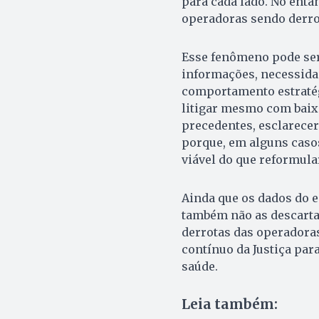
para cada lado. No enta
operadoras sendo derro
Esse fenômeno pode ser
informações, necessida
comportamento estratég
litigar mesmo com baixa
precedentes, esclarecer
porque, em alguns caso
viável do que reformular
Ainda que os dados do 
também não as descartam
derrotas das operadora
contínuo da Justiça par
saúde.
Leia também: