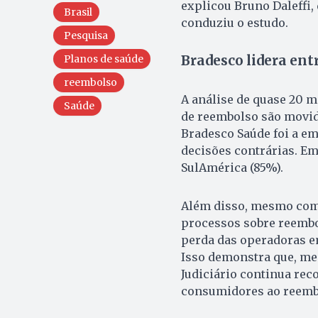
explicou Bruno Daleffi,
Brasil
conduziu o estudo.
Pesquisa
Planos de saúde
Bradesco lidera ent
reembolso
A análise de quase 20 m
Saúde
de reembolso são movid
Bradesco Saúde foi a e
decisões contrárias. Em
SulAmérica (85%).
Além disso, mesmo com
processos sobre reembo
perda das operadoras e
Isso demonstra que, me
Judiciário continua rec
consumidores ao reemb