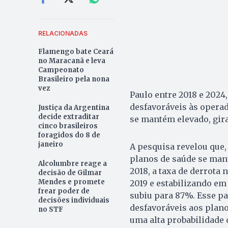
RELACIONADAS
Flamengo bate Ceará
no Maracanã e leva
Campeonato
Brasileiro pela nona
vez
Paulo entre 2018 e 2024
desfavoráveis às operad
Justiça da Argentina
decide extraditar
se mantém elevado, gir
cinco brasileiros
foragidos do 8 de
janeiro
A pesquisa revelou que,
planos de saúde se man
Alcolumbre reage a
2018, a taxa de derrota
decisão de Gilmar
Mendes e promete
2019 e estabilizando em
frear poder de
subiu para 87%. Esse p
decisões individuais
desfavoráveis aos plan
no STF
uma alta probabilidade 