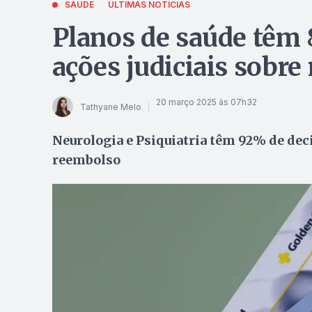
SAÚDE
ÚLTIMAS NOTÍCIAS
Planos de saúde têm
ações judiciais sobr
20 março 2025 às 07h32
Tathyane Melo
Neurologia e Psiquiatria têm 92% de dec
reembolso