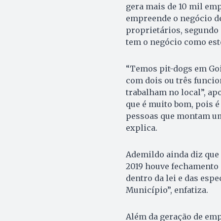
gera mais de 10 mil emp
empreende o negócio de
proprietários, segundo 
tem o negócio como este
“Temos pit-dogs em Goiâ
com dois ou três funci
trabalham no local”, ap
que é muito bom, pois é
pessoas que montam um 
explica.
Ademildo ainda diz que
2019 houve fechamento 
dentro da lei e das esp
Município”, enfatiza.
Além da geração de emp