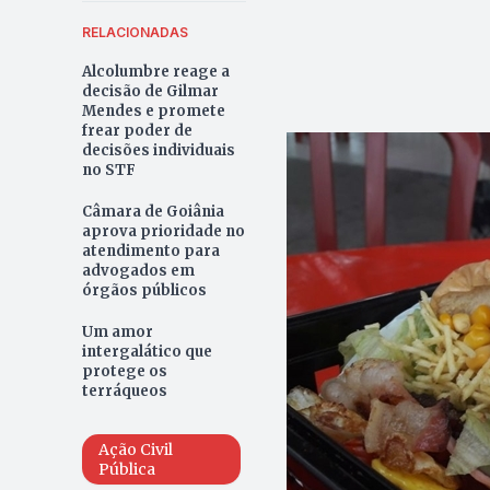
RELACIONADAS
Alcolumbre reage a
decisão de Gilmar
Mendes e promete
frear poder de
decisões individuais
no STF
Câmara de Goiânia
aprova prioridade no
atendimento para
advogados em
órgãos públicos
Um amor
intergalático que
protege os
terráqueos
Ação Civil
Pública