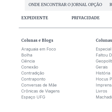
ONDE ENCONTRAR O JORNAL OPÇÃO
R
EXPEDIENTE
PRIVACIDADE
Colunas e Blogs
Colunas
Araguaia em Foco
Especial
Bolha
Faltou D
Ciência
Geopolít
Conexão
Gerais
Contradição
História
Contraponto
Hocus 
Conversas de Mãe
Imprens
Crônicas de Viagens
Livros
Espaço UFG
Machadia