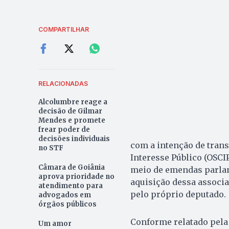
COMPARTILHAR
RELACIONADAS
Alcolumbre reage a
decisão de Gilmar
Mendes e promete
frear poder de
decisões individuais
com a intenção de tran
no STF
Interesse Público (OSCI
Câmara de Goiânia
meio de emendas parlam
aprova prioridade no
aquisição dessa associaç
atendimento para
pelo próprio deputado.
advogados em
órgãos públicos
Conforme relatado pela
Um amor