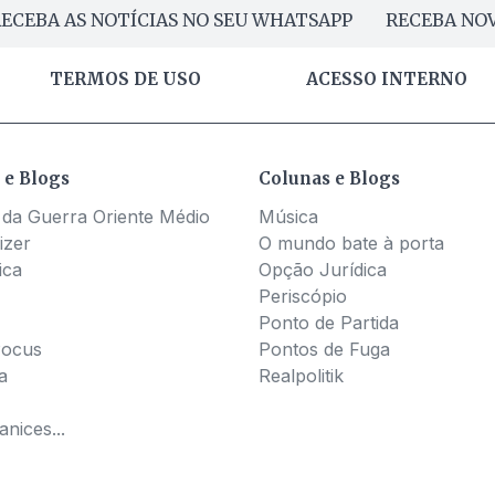
ECEBA AS NOTÍCIAS NO SEU WHATSAPP
RECEBA NOV
TERMOS DE USO
ACESSO INTERNO
 e Blogs
Colunas e Blogs
 da Guerra Oriente Médio
Música
izer
O mundo bate à porta
ica
Opção Jurídica
Periscópio
Ponto de Partida
Pocus
Pontos de Fuga
a
Realpolitik
nices...