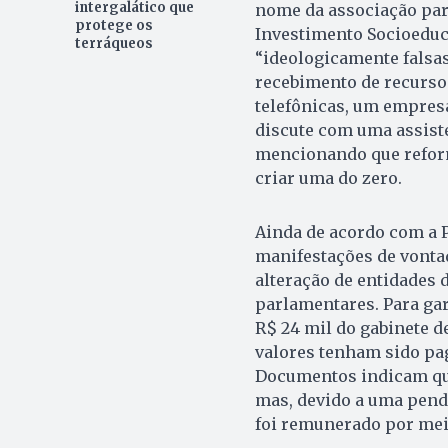
intergalático que
nome da associação par
protege os
Investimento Socioeduc
terráqueos
“ideologicamente falsas”
recebimento de recursos
telefônicas, um empresá
discute com uma assisten
mencionando que reform
criar uma do zero.
Ainda de acordo com a 
manifestações de vontad
alteração de entidades d
parlamentares. Para gara
R$ 24 mil do gabinete d
valores tenham sido pa
Documentos indicam que
mas, devido a uma pendê
foi remunerado por mei