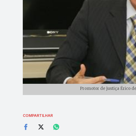
Promotor de justiça Érico d
COMPARTILHAR