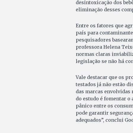
desintoxicação dos bebê
eliminação desses comp
Entre os fatores que agr
país para contaminantes
pesquisadores basearam
professora Helena Teixe
normas claras inviabiliz
legislação se não há co
Vale destacar que os pr
testados já não estão d
das marcas envolvidas n
do estudo é fomentar o 
pânico entre os consum
pode garantir segurança
adequados”, conclui God