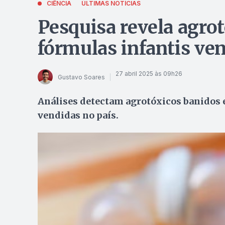
CIÊNCIA
ÚLTIMAS NOTÍCIAS
Pesquisa revela agro
fórmulas infantis ven
27 abril 2025 às 09h26
Gustavo Soares
Análises detectam agrotóxicos banidos
vendidas no país.