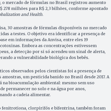
0, o mercado de fórmulas no Brasil registrou aumento
$ 278 milhões para R$ 2,3 bilhões, conforme apontado
obalization and Health
.
uisa, 30 amostras de fórmulas disponíveis no mercado
das a testes. O objetivo era identificar a presença de
ase em informações da Anvisa, entre eles 19
icotoxinas. Embora as concentrações estivessem
eus, a detecção por si só acendeu um sinal de alerta,
ando a vulnerabilidade biológica dos bebês.
icos observados pelos cientistas foi a presença de
amostras, um pesticida banido no Brasil desde 2017. A
tá na bioacumulação ambiental: mesmo sem uso
ode permanecer no solo e na água por anos,
ando a cadeia alimentar.
 fenitrotiona, clorpirifós e bifentrina, também foram