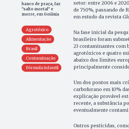
setor: entre 2006 e 202
banco de praça, faz
"salto mortal” e
de 750%, passando de R
morre, em Goiânia
em estudo da revista
Gl
Agrotóxico
Na fase inicial da pesq
brasileiro foram submeti
Alimentação
23 contaminantes com b
Brasil
agrotóxicos e quatro m
Contaminação
abaixo dos limites europ
principalmente consider
Fórmula infantil
Um dos pontos mais crít
carbofurano em 10% das 
explicação provável es
recente, a substância p
eventualmente contamin
Outros pesticidas, como