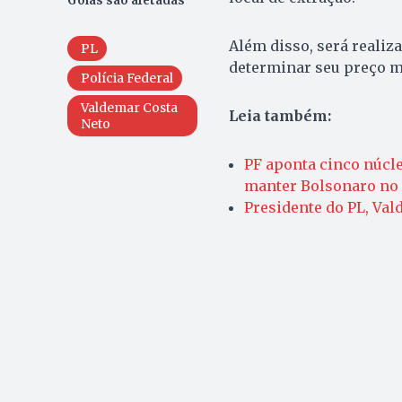
Goiás são afetadas
Além disso, será realiz
PL
determinar seu preço m
Polícia Federal
Valdemar Costa
Leia também:
Neto
PF aponta cinco núcl
manter Bolsonaro no 
Presidente do PL, Val