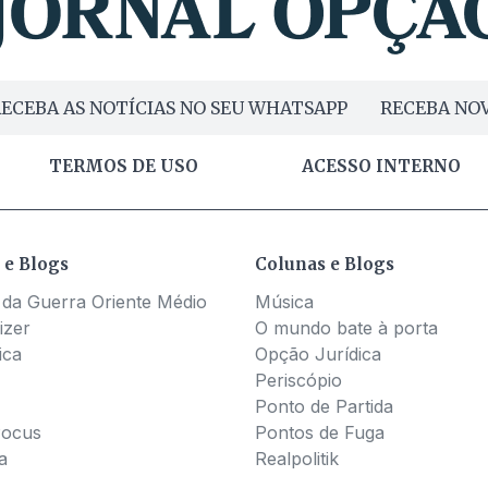
ECEBA AS NOTÍCIAS NO SEU WHATSAPP
RECEBA NOV
TERMOS DE USO
ACESSO INTERNO
 e Blogs
Colunas e Blogs
 da Guerra Oriente Médio
Música
izer
O mundo bate à porta
ica
Opção Jurídica
Periscópio
Ponto de Partida
Pocus
Pontos de Fuga
a
Realpolitik