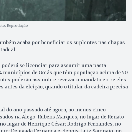
Foto: Reprodução
também acaba por beneficiar os suplentes nas chapas
stadual.
 poderá se licenciar para assumir uma pasta
 municípios de Goiás que têm população acima de 50
entes poderão assumir e revezar o mandato entre eles
s antes da eleição, quando o titular da cadeira precisa
inal do ano passado até agora, ao menos cinco
ados na Alego: Rubens Marques, no lugar de Renato
, no lugar de Henrique César; Rodrigo Fernandes, no
ium; Delegada Fernanda e, depois, Luiz Sampaio, no