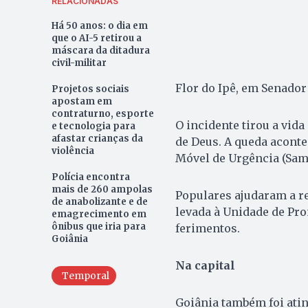
RELACIONADAS
Há 50 anos: o dia em
que o AI-5 retirou a
máscara da ditadura
civil-militar
Flor do Ipê, em Senador
Projetos sociais
apostam em
contraturno, esporte
O incidente tirou a vida
e tecnologia para
afastar crianças da
de Deus. A queda aconte
violência
Móvel de Urgência (Samu
Polícia encontra
mais de 260 ampolas
Populares ajudaram a ret
de anabolizante e de
levada à Unidade de Pro
emagrecimento em
ônibus que iria para
ferimentos.
Goiânia
Na capital
Temporal
Goiânia também foi atin