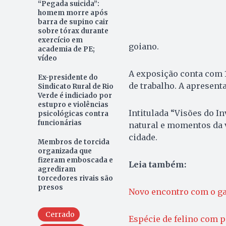
“Pegada suicida”:
homem morre após
barra de supino cair
sobre tórax durante
exercício em
goiano.
academia de PE;
vídeo
A exposição conta com 1
Ex-presidente do
de trabalho. A apresent
Sindicato Rural de Rio
Verde é indiciado por
estupro e violências
Intitulada “Visões do In
psicológicas contra
funcionárias
natural e momentos da v
cidade.
Membros de torcida
organizada que
fizeram emboscada e
Leia também:
agrediram
torcedores rivais são
presos
Novo encontro com o ga
Cerrado
Espécie de felino com p