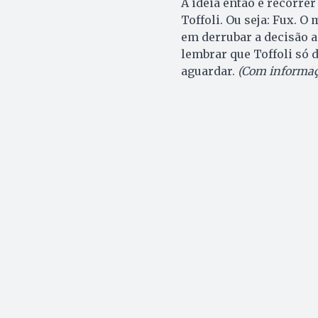
A ideia então é recorre
Toffoli. Ou seja: Fux. O
em derrubar a decisão a
lembrar que Toffoli só d
aguardar.
(Com informaçõ