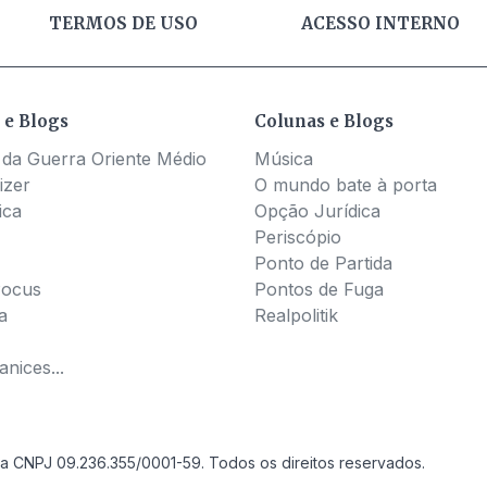
TERMOS DE USO
ACESSO INTERNO
 e Blogs
Colunas e Blogs
 da Guerra Oriente Médio
Música
izer
O mundo bate à porta
ica
Opção Jurídica
Periscópio
Ponto de Partida
Pocus
Pontos de Fuga
a
Realpolitik
nices...
a CNPJ 09.236.355/0001-59. Todos os direitos reservados.