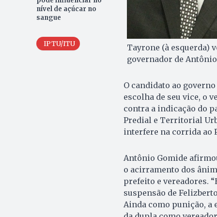
pode influenciar no
nível de açúcar no
sangue
IPTU/ITU
Tayrone (à esquerda) vo
governador de Antônio
O candidato ao governo 
escolha de seu vice, o 
contra a indicação do p
Predial e Territorial U
interfere na corrida ao
Antônio Gomide afirmo
o acirramento dos ânim
prefeito e vereadores. 
suspensão de Felizberto
Ainda como punição, a e
da dupla como vereador