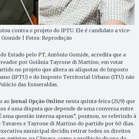
tou contra o projeto do IPTU. Ele é candidato a vice-
 Gomide | Fotos: Reprodução
do Estado pelo PT, Antônio Gomide, acredita que a
vereador por Goiânia Tayrone di Martino, em votar
artido no projeto que altera as alíquotas do Imposto
rbano (IPTU) e do Imposto Territorial Urbano (ITU) não
 Palácio das Esmeraldas.
u ao
Jornal Opção Online
nesta quinta-feira (25/9) que
os é uma disputa que depende de uma conversa entre
“É uma questão interna apenas”, pontuou, se referindo à
 Tavares e Tayrone di Martino do partido por 60 dias.
xecutiva municipal decidiu retirar todos os direitos
es petistas na Câmara, como a proibição do uso do