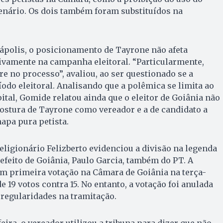
enário. Os dois também foram substituídos na
nápolis, o posicionamento de Tayrone não afeta
ivamente na campanha eleitoral. “Particularmente,
re no processo”, avaliou, ao ser questionado se a
íodo eleitoral. Analisando que a polêmica se limita ao
ital, Gomide relatou ainda que o eleitor de Goiânia não
postura de Tayrone como vereador e a de candidato a
apa pura petista.
religionário Felizberto evidenciou a divisão na legenda
refeito de Goiânia, Paulo Garcia, também do PT. A
em primeira votação na Câmara de Goiânia na terça-
de 19 votos contra 15. No entanto, a votação foi anulada
rregularidades na tramitação.
eira, o vereador utilizou a tribuna para dizer que não