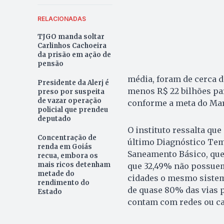
RELACIONADAS
TJGO manda soltar
Carlinhos Cachoeira
da prisão em ação de
pensão
média, foram de cerca d
Presidente da Alerj é
menos R$ 22 bilhões par
preso por suspeita
de vazar operação
conforme a meta do Mar
policial que prendeu
deputado
O instituto ressalta qu
Concentração de
último Diagnóstico Tem
renda em Goiás
Saneamento Básico, que
recua, embora os
mais ricos detenham
que 32,49% não possuem
metade do
cidades o mesmo sistem
rendimento do
de quase 80% das vias 
Estado
contam com redes ou ca