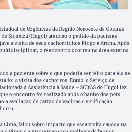
 Estadual de Urgências da Região Noroeste de Goiânia
de Siqueira (Hugol) atendeu o pedido da paciente
java a visita de seus cachorrinhos Pingo e Aruna. Após
ultidisciplinar, o reencontro ocorreu na área externa
do a paciente sobre o que poderia ser feito para ela se
ta foi a visita dos cachorros. Então, o Serviço de
lacionada à Assistência à Saúde – SCIrAS do Hugol fez
que o encontro foi realizado após o banho dos pets
o a avaliação de cartão de vacinas e verificação
horro.
va Lima, falou sobre impacto que essa visita causou na
iu o Pingo e a Aruna teve uma melhora de humor