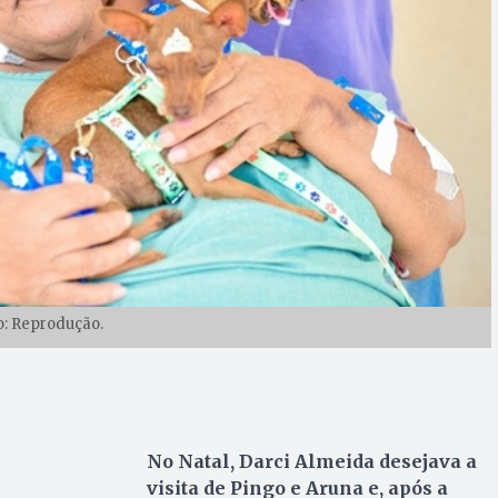
o: Reprodução.
No Natal, Darci Almeida desejava a
visita de Pingo e Aruna e, após a