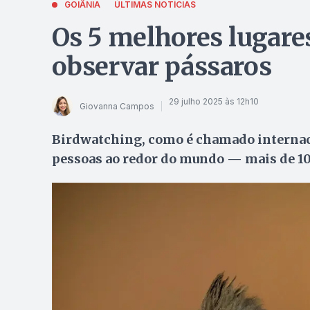
GOIÂNIA
ÚLTIMAS NOTÍCIAS
Os 5 melhores lugare
observar pássaros
29 julho 2025 às 12h10
Giovanna Campos
Birdwatching, como é chamado internac
pessoas ao redor do mundo — mais de 1