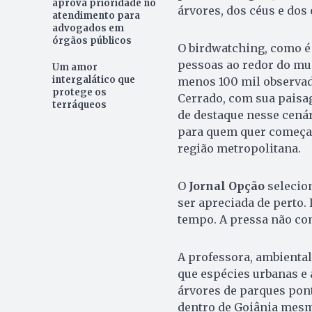
aprova prioridade no
árvores, dos céus e dos 
atendimento para
advogados em
órgãos públicos
O birdwatching, como é
pessoas ao redor do mun
Um amor
intergalático que
menos 100 mil observad
protege os
Cerrado, com sua paisag
terráqueos
de destaque nesse cenár
para quem quer começar
região metropolitana.
O
Jornal Opção
selecio
ser apreciada de perto.
tempo. A pressa não co
A professora, ambiental
que espécies urbanas e 
árvores de parques pont
dentro de Goiânia mesmo