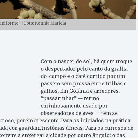
uniforme" | Foto: Kennia Mariela
Com o nascer do sol, há quem troque
o despertador pelo canto da gralha-
do-campo e o café corrido por um
passeio sem pressa entre trilhas e
galhos. Em Goiânia e arredores,
“passarinhar” — termo
carinhosamente usado por
observadores de aves — tem se
cioso, porém crescente. Para os iniciados na prática,
cada cor guardam histórias únicas. Para os curiosos de
onvite a enxergar a cidade por outro ângulo: o das