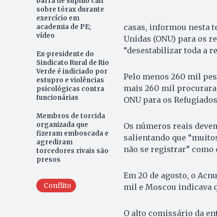
barra de supino cair
sobre tórax durante
exercício em
casas, informou nesta t
academia de PE;
vídeo
Unidas (ONU) para os re
“desestabilizar toda a re
Ex-presidente do
Sindicato Rural de Rio
Verde é indiciado por
Pelo menos 260 mil pes
estupro e violências
mais 260 mil procurara
psicológicas contra
funcionárias
ONU para os Refugiados,
Membros de torcida
organizada que
Os números reais devem,
fizeram emboscada e
salientando que “muito
agrediram
não se registrar” como 
torcedores rivais são
presos
Em 20 de agosto, o Acn
Conflito
mil e Moscou indicava q
O alto comissário da en