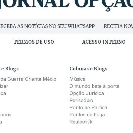
ECEBA AS NOTÍCIAS NO SEU WHATSAPP
RECEBA NOV
TERMOS DE USO
ACESSO INTERNO
 e Blogs
Colunas e Blogs
 da Guerra Oriente Médio
Música
izer
O mundo bate à porta
ica
Opção Jurídica
Periscópio
Ponto de Partida
Pocus
Pontos de Fuga
a
Realpolitik