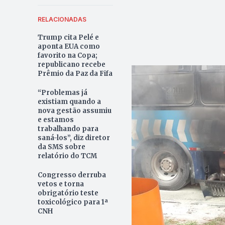
RELACIONADAS
Trump cita Pelé e
aponta EUA como
favorito na Copa;
republicano recebe
Prêmio da Paz da Fifa
“Problemas já
existiam quando a
nova gestão assumiu
e estamos
trabalhando para
saná-los”, diz diretor
da SMS sobre
relatório do TCM
Congresso derruba
vetos e torna
obrigatório teste
toxicológico para 1ª
CNH