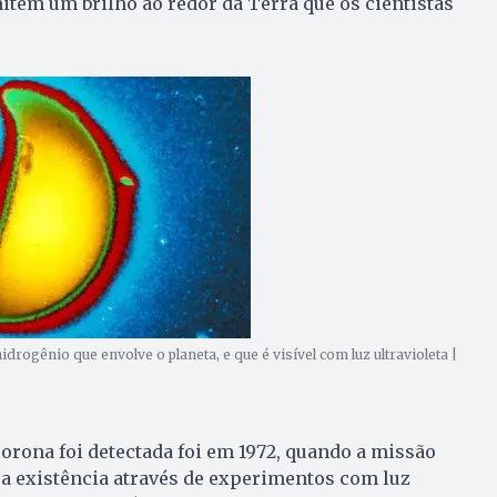
tem um brilho ao redor da Terra que os cientistas
drogênio que envolve o planeta, e que é visível com luz ultravioleta |
orona foi detectada foi em 1972, quando a missão
a existência através de experimentos com luz