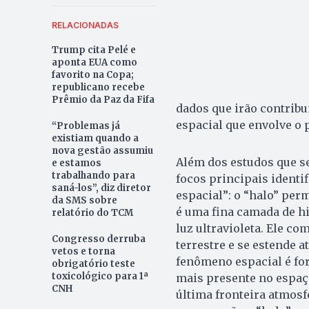
RELACIONADAS
Trump cita Pelé e
aponta EUA como
favorito na Copa;
republicano recebe
Prêmio da Paz da Fifa
dados que irão contribu
espacial que envolve o 
“Problemas já
existiam quando a
nova gestão assumiu
Além dos estudos que se
e estamos
trabalhando para
focos principais identi
saná-los”, diz diretor
espacial”: o “halo” per
da SMS sobre
é uma fina camada de hi
relatório do TCM
luz ultravioleta. Ele 
Congresso derruba
terrestre e se estende a
vetos e torna
fenômeno espacial é fo
obrigatório teste
toxicológico para 1ª
mais presente no espaço
CNH
última fronteira atmosf