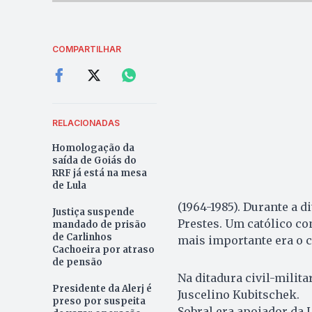
COMPARTILHAR
RELACIONADAS
Homologação da
saída de Goiás do
RRF já está na mesa
de Lula
(1964-1985). Durante a d
Justiça suspende
Prestes. Um católico c
mandado de prisão
de Carlinhos
mais importante era o 
Cachoeira por atraso
de pensão
Na ditadura civil-milita
Presidente da Alerj é
Juscelino Kubitschek.
preso por suspeita
Sobral era apoiador da 