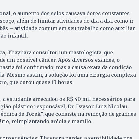
nal, o aumento dos seios causava dores constantes
coço, além de limitar atividades do dia a dia, como ir
ebês – atividade comum em seu trabalho como auxiliar
o infantil.
ca, Thaynara consultou um mastologista, que
de um possível câncer. Após diversos exames, o
astia foi confirmado, mas a causa exata da condição
. Mesmo assim, a solução foi uma cirurgia complexa
bro, que durou quase 13 horas.
 a estudante arrecadou os R$ 40 mil necessários para
gião plástico responsável, Dr. Dayson Luiz Nicolau
“Técnica de Torek”, que consiste na remoção de grandes
rio, reimplantando aréola e mamilo.
consequências: Thaynara perdeu a sensibilidade nos