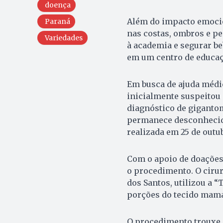
doença
Além do impacto emocio
Paraná
nas costas, ombros e pes
Variedades
à academia e segurar b
em um centro de educaçã
Em busca de ajuda médi
inicialmente suspeitou 
diagnóstico de gigantom
permanece desconhecida
realizada em 25 de outu
Com o apoio de doações,
o procedimento. O cirur
dos Santos, utilizou a 
porções do tecido mamá
O procedimento trouxe 