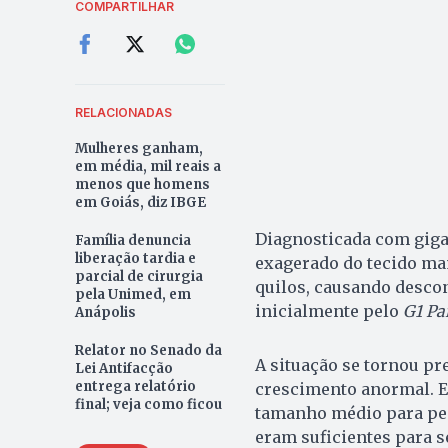
COMPARTILHAR
RELACIONADAS
Mulheres ganham,
em média, mil reais a
menos que homens
em Goiás, diz IBGE
Diagnosticada com giga
Família denuncia
liberação tardia e
exagerado do tecido ma
parcial de cirurgia
quilos, causando descon
pela Unimed, em
inicialmente pelo
G1 Pa
Anápolis
Relator no Senado da
A situação se tornou pr
Lei Antifacção
entrega relatório
crescimento anormal. 
final; veja como ficou
tamanho médio para peç
eram suficientes para s