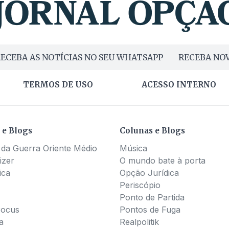
ECEBA AS NOTÍCIAS NO SEU WHATSAPP
RECEBA NOV
TERMOS DE USO
ACESSO INTERNO
 e Blogs
Colunas e Blogs
 da Guerra Oriente Médio
Música
izer
O mundo bate à porta
ica
Opção Jurídica
Periscópio
Ponto de Partida
Pocus
Pontos de Fuga
a
Realpolitik