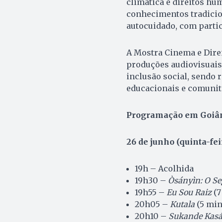
climática e direitos hu
conhecimentos tradicion
autocuidado, com partic
A Mostra Cinema e Dire
produções audiovisuais
inclusão social, sendo 
educacionais e comunitá
Programação em Goiâ
26 de junho (quinta-fe
19h – Acolhida
19h30 –
Òsányìn: O Se
19h55 –
Eu Sou Raiz
(7
20h05 –
Kutala
(5 min
20h10 –
Sukande Kasá