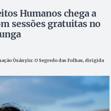
eitos Humanos chega a
om sessões gratuitas no
lunga
ação Òsányìn: O Segredo das Folhas, dirigida