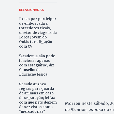
RELACIONADAS
Preso por participar
de emboscada a
torcedores rivais,
diretor de viagens da
Força Jovem do
Goiás teria ligação
com CV
"Academia não pode
funcionar apenas
com estagiário", diz
Conselho de
Educação Física
Senado aprova
regras para guarda
de animais em caso
de separação; lei faz
com que pets deixem
Morreu neste sábado, 20
de ser vistos como
de 92 anos, esposa do 
"mercadorias"