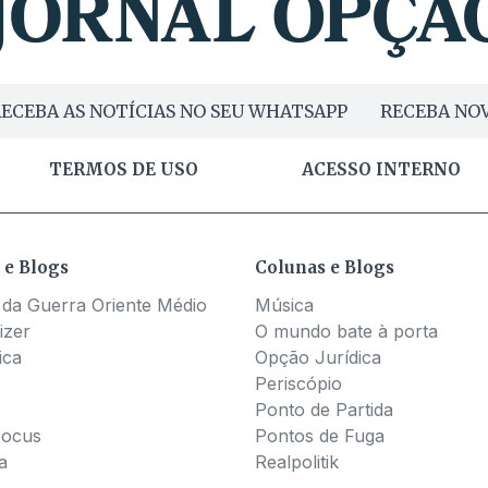
ECEBA AS NOTÍCIAS NO SEU WHATSAPP
RECEBA NOV
TERMOS DE USO
ACESSO INTERNO
 e Blogs
Colunas e Blogs
 da Guerra Oriente Médio
Música
izer
O mundo bate à porta
ica
Opção Jurídica
Periscópio
Ponto de Partida
Pocus
Pontos de Fuga
a
Realpolitik