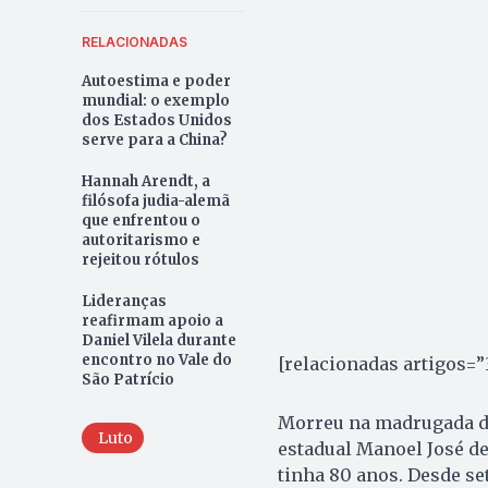
RELACIONADAS
Autoestima e poder
mundial: o exemplo
dos Estados Unidos
serve para a China?
Hannah Arendt, a
filósofa judia-alemã
que enfrentou o
autoritarismo e
rejeitou rótulos
Lideranças
reafirmam apoio a
Daniel Vilela durante
encontro no Vale do
[relacionadas artigos=”
São Patrício
Morreu na madrugada des
Luto
estadual Manoel José de
tinha 80 anos. Desde se