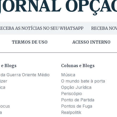
ECEBA AS NOTÍCIAS NO SEU WHATSAPP
RECEBA NOV
TERMOS DE USO
ACESSO INTERNO
 e Blogs
Colunas e Blogs
 da Guerra Oriente Médio
Música
izer
O mundo bate à porta
ica
Opção Jurídica
Periscópio
Ponto de Partida
Pocus
Pontos de Fuga
a
Realpolitik