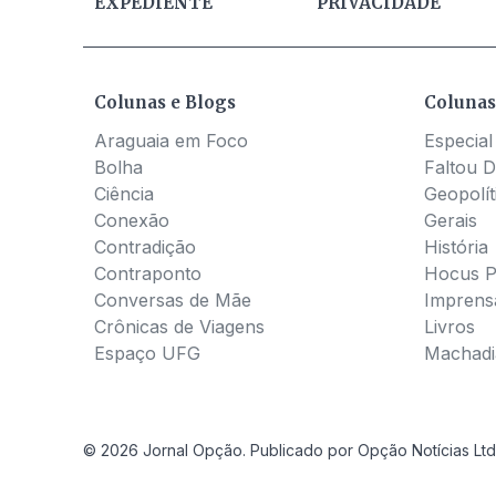
EXPEDIENTE
PRIVACIDADE
Colunas e Blogs
Colunas
Araguaia em Foco
Especial
Bolha
Faltou D
Ciência
Geopolít
Conexão
Gerais
Contradição
História
Contraponto
Hocus 
Conversas de Mãe
Imprens
Crônicas de Viagens
Livros
Espaço UFG
Machadia
© 2026 Jornal Opção. Publicado por Opção Notícias Ltd