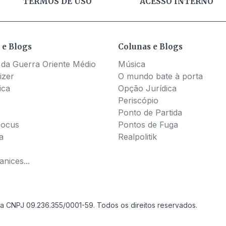
TERMOS DE USO
ACESSO INTERNO
 e Blogs
Colunas e Blogs
 da Guerra Oriente Médio
Música
izer
O mundo bate à porta
ica
Opção Jurídica
Periscópio
Ponto de Partida
Pocus
Pontos de Fuga
a
Realpolitik
nices...
a CNPJ 09.236.355/0001-59. Todos os direitos reservados.