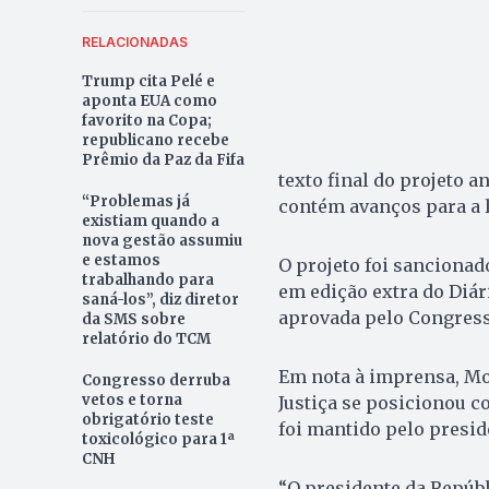
RELACIONADAS
Trump cita Pelé e
aponta EUA como
favorito na Copa;
republicano recebe
Prêmio da Paz da Fifa
texto final do projeto 
“Problemas já
contém avanços para a l
existiam quando a
nova gestão assumiu
e estamos
O projeto foi sancionad
trabalhando para
em edição extra do Diár
saná-los”, diz diretor
aprovada pelo Congress
da SMS sobre
relatório do TCM
Em nota à imprensa, Mo
Congresso derruba
vetos e torna
Justiça se posicionou c
obrigatório teste
foi mantido pelo presid
toxicológico para 1ª
CNH
“O presidente da Repúbl