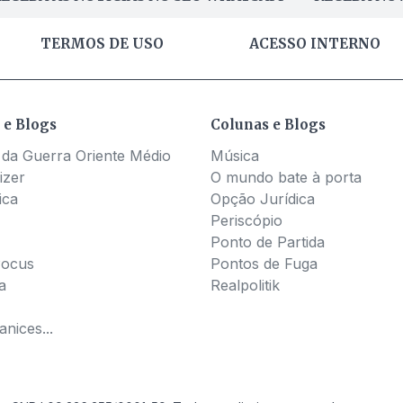
TERMOS DE USO
ACESSO INTERNO
 e Blogs
Colunas e Blogs
 da Guerra Oriente Médio
Música
izer
O mundo bate à porta
ica
Opção Jurídica
Periscópio
Ponto de Partida
Pocus
Pontos de Fuga
a
Realpolitik
nices...