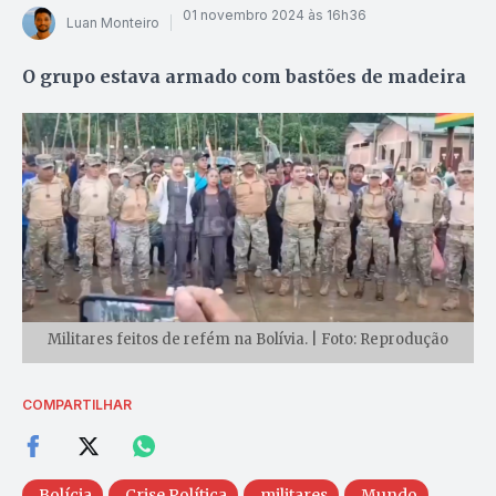
01 novembro 2024 às 16h36
Luan Monteiro
O grupo estava armado com bastões de madeira
Militares feitos de refém na Bolívia. | Foto: Reprodução
COMPARTILHAR
Bolícia
Crise Política
militares
Mundo