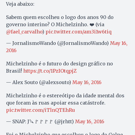
Veja abaixo:
Sabem quem escolheu o logo dos anos 90 do
governo interino? O Michelzinho. ❤️ (via
@fael_carvalho
)
pic.twitter.com/am3i1w6tiq
— JornalismoWando (@JornalismoWando)
May 16,
2016
Michelzinho é o futuro do design gráfico no
Brasil!
https://t.co/1PzIOtqpjZ
— Alex Souto (@alexsouto)
May 16, 2016
Michelzinho é o estereótipo da idade mental dos
que foram às ruas apoiar essa catástrofe.
pic.twitter.com/iTlnQTEhRu
— SNAP: J🔪🚩🚩🚩🚩 (@jrhtt)
May 16, 2016
Foi o Michelzinho que escolhou o logo do Golpe.