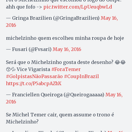
ahh que fofo ->
pic.twitter.com/LpUeuqbwLd
— Gringa Brazilien (@GringaBrazilien)
May 16,
2016
michelzinho quem escolheu minha roupa de hoje
— Fusari (@Fvsari)
May 16, 2016
Será que o Michelzinho gosta deste desenho? 😂😂
😙💦 Vice Vigarista
#ForaTemer
#GolpistasNãoPassarão
#CoupInBrazil
https://t.co/P5abcpAZbX
— Franciellen Queiroga (@Queirogaaaaa)
May 16,
2016
Se Michel Temer cair, quem assume o trono é
Michelzinho?