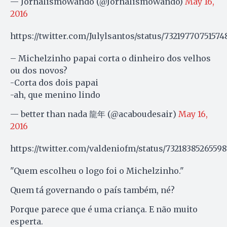
— JornalismoWando (@JornalismoWando)
May 16,
2016
https://twitter.com/Julylsantos/status/73219770751574
– Michelzinho papai corta o dinheiro dos velhos
ou dos novos?
-Corta dos dois papai
-ah, que menino lindo
— better than nada 龍年 (@acaboudesair)
May 16,
2016
https://twitter.com/valdeniofm/status/7321838526559
"Quem escolheu o logo foi o Michelzinho."
Quem tá governando o país também, né?
Porque parece que é uma criança. E não muito
esperta.