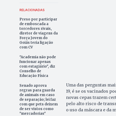
RELACIONADAS
Preso por participar
de emboscada a
torcedores rivais,
diretor de viagens da
Força Jovem do
Goiás teria ligação
com CV
"Academia não pode
funcionar apenas
com estagiário", diz
Conselho de
Educação Física
Uma das perguntas mais
Senado aprova
regras para guarda
19, é se os vacinados p
de animais em caso
novas cepas trazem certa
de separação; lei faz
pelo alto risco de tran
com que pets deixem
de ser vistos como
o uso da máscara e da m
"mercadorias"