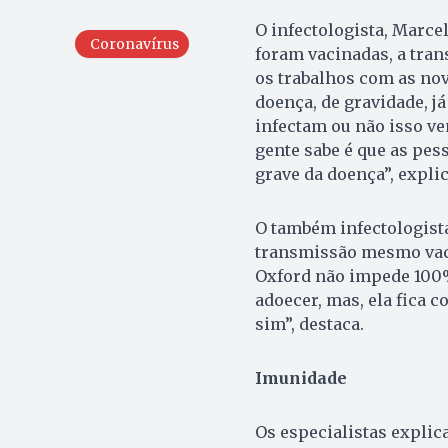
O infectologista, Marce
Coronavírus
foram vacinadas, a tra
os trabalhos com as nov
doença, de gravidade, j
infectam ou não isso v
gente sabe é que as pe
grave da doença”, explic
O também infectologist
transmissão mesmo vaci
Oxford não impede 100%
adoecer, mas, ela fica c
sim”, destaca.
Imunidade
Os especialistas explic